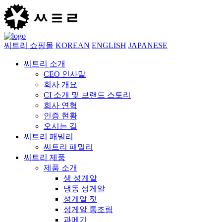
씨트리 쇼핑몰
KOREAN
ENGLISH
JAPANESE
씨트리 소개
CEO 인사말
회사 개요
CI 소개 및 브랜드 스토리
회사 연혁
인증 현황
오시는 길
씨트리 패밀리
씨트리 패밀리
씨트리 제품
제품 소개
생 성게알
냉동 성게알
성게알 젓
성게알 통조림
과메기