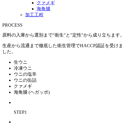
クァメギ
海角脯
加工工程
PROCESS
原料の入庫から選別まで"衛生"と"定性"から成り立ちます。
生産から流通まで徹底した衛生管理でHACCP認証を受けま
した。
生ウニ
冷凍ウニ
ウニの塩辛
ウニの缶詰
クァメギ
海角脯 (ヘガッポ)
STEP1