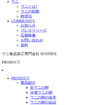
ウニ
ウニとは?
ウニの効能
料理法
COMMUNITY
お知らせ
プレスリリース
広報映像
お問い合わせ
資料
ウニ食品加工専門会社 SEATREE
PRODUCT
PRODUCT
製品紹介
生ウニの卵
冷凍ウニの卵
ウニの卵の塩辛
ウニの卵の缶詰