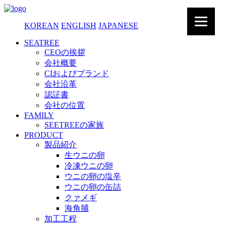
KOREAN
ENGLISH
JAPANESE
SEATREE
CEOの挨拶
会社概要
CIおよびブランド
会社沿革
認証書
会社の位置
FAMILY
SEETREEの家族
PRODUCT
製品紹介
生ウニの卵
冷凍ウニの卵
ウニの卵の塩辛
ウニの卵の缶詰
クァメギ
海角脯
加工工程