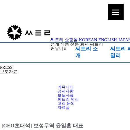
씨트리 쇼핑몰
KOREAN
ENGLISH
JAPA
성게 식품 전문 회사 씨트리
씨트리 소
씨트리 
커뮤니티
개
밀리
PRESS
보도자료
커뮤니티
공지사항
보도자료
씨트리 영상
고객 문의
자료실
[CEO초대석] 보성무역 윤일훈 대표