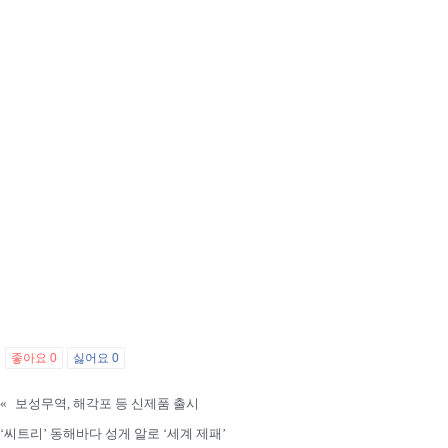
좋아요
0
싫어요
0
«
보성무역, 해각포 등 신제품 출시
‘씨트리’ 동해바다 성게 알로 ‘세계 제패’