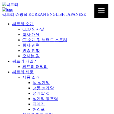
씨트리 쇼핑몰
KOREAN
ENGLISH
JAPANESE
씨트리 소개
CEO 인사말
회사 개요
CI 소개 및 브랜드 스토리
회사 연혁
인증 현황
오시는 길
씨트리 패밀리
씨트리 패밀리
씨트리 제품
제품 소개
생 성게알
냉동 성게알
성게알 젓
성게알 통조림
과메기
해각포