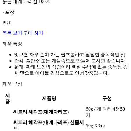
붉은 대게 다리살 100%
· 포장
PET
목록 보기
구매 하기
제품 특징
맛보면 자꾸 손이 가는 짭조롬하고 달달한 중독적인 맛!
간식, 술안주 또는 게살죽으로 만들어 드시면 좋습니다.
꽃게+황태 느낌의 식감이라 빠질 수밖에 없는 중독성 강
한 맛으로 아이들 간식으로도 안성맞춤입니다.
제품 구성
제
제품명
구성
품
50g / 게 다리 45~50
씨트리 해각포(대게다리포)
개
씨트리 해각포(대게다리포) 선물세
50g X 6ea
트