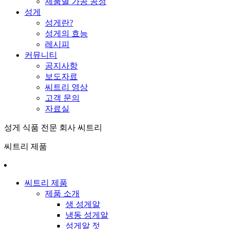
제품별 가공 공정
성게
성게란?
성게의 효능
레시피
커뮤니티
공지사항
보도자료
씨트리 영상
고객 문의
자료실
성게 식품 전문 회사 씨트리
씨트리 제품
씨트리 제품
제품 소개
생 성게알
냉동 성게알
성게알 젓