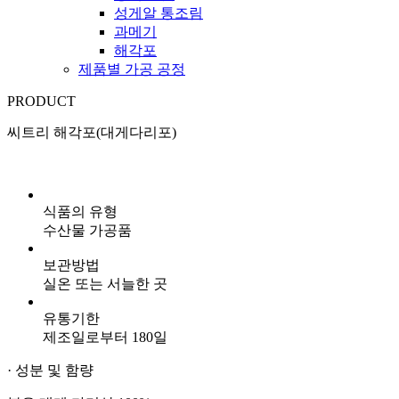
성게알 통조림
과메기
해각포
제품별 가공 공정
PRODUCT
씨트리 해각포(대게다리포)
식품의 유형
수산물 가공품
보관방법
실온 또는 서늘한 곳
유통기한
제조일로부터 180일
· 성분 및 함량